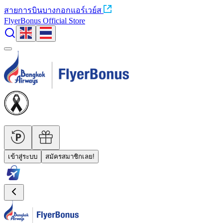
สายการบินบางกอกแอร์เวย์ส
FlyerBonus Official Store
เข้าสู่ระบบ
สมัครสมาชิกเลย!