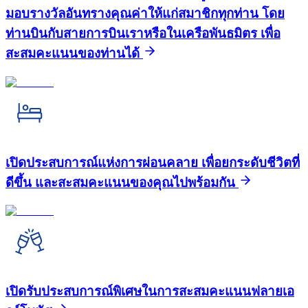
มอบรางวัลอันทรางคุณค่าให้แก่สมาชิกทุกท่าน โดย
ท่านบินกับสายการบินเราหรือในเครือพันธมิตร เพื่อ
สะสมคะแนนของท่านได้
เปิดประสบการณ์แห่งการผ่อนคลาย เพื่อยกระดับชีวิตที่
ดีขึ้น และสะสมคะแนนของคุณไปพร้อมกัน
เปิดรับประสบการณ์พิเศษในการสะสมคะแนนฟลายเอ