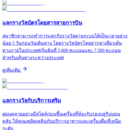
แลกรางวัลบัตรโดยสารสายการบิน
สมาชิกสามารถทำการแลกรับรางวัลผ่านระบบได้เป็นเวลาอย่าง
น้อย 5 วันก่อนวันเดินทาง โดยรางวัลบัตรโดยสารขาเดียวเส้น
ทางภายในประเทศเริ่มต้นที่ 5,000 คะแนนและ 7,500 คะแนน
สำหรับเส้นทางระหว่างประเทศ
ดูเพิ่มเติม
แลกรางวัลกับบริการเสริม
ผ่อนคลายอย่างมีสไตล์ก่อนขึ้นเครื่องที่ห้องรับรองบลูริบบอน
คลับ ให้คุณเพลิดเพลินกับบริการอาหารและเครื่องดื่มที่เหนือ
ระดับ