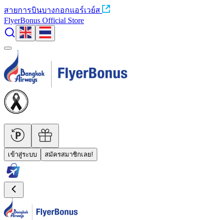
สายการบินบางกอกแอร์เวย์ส
FlyerBonus Official Store
เข้าสู่ระบบ
สมัครสมาชิกเลย!