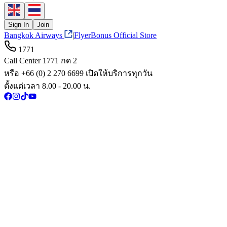
Sign In
Join
Bangkok Airways
|
FlyerBonus Official Store
1771
Call Center 1771 กด 2
หรือ +66 (0) 2 270 6699 เปิดให้บริการทุกวัน
ตั้งแต่เวลา 8.00 - 20.00 น.