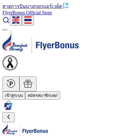
สายการบินบางกอกแอร์เวย์ส
FlyerBonus Official Store
เข้าสู่ระบบ
สมัครสมาชิกเลย!