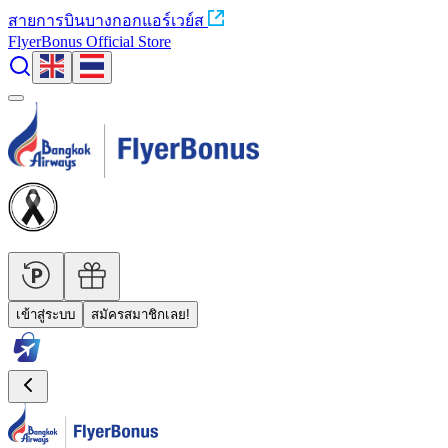
สายการบินบางกอกแอร์เวย์ส
FlyerBonus Official Store
เข้าสู่ระบบ
สมัครสมาชิกเลย!