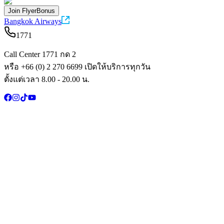
Join FlyerBonus
Bangkok Airways
1771
Call Center 1771 กด 2
หรือ +66 (0) 2 270 6699 เปิดให้บริการทุกวัน
ตั้งแต่เวลา 8.00 - 20.00 น.