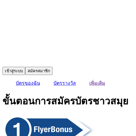
เข้าสู่ระบบ
สมัครสมาชิก
บัตรของฉัน
บัตรรางวัล
เพิ่มเติม
ขั้นตอนการสมัครบัตรชาวสมุย