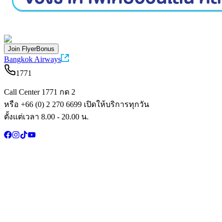
Join FlyerBonus
Bangkok Airways
1771
Call Center 1771 กด 2
หรือ +66 (0) 2 270 6699 เปิดให้บริการทุกวัน
ตั้งแต่เวลา 8.00 - 20.00 น.