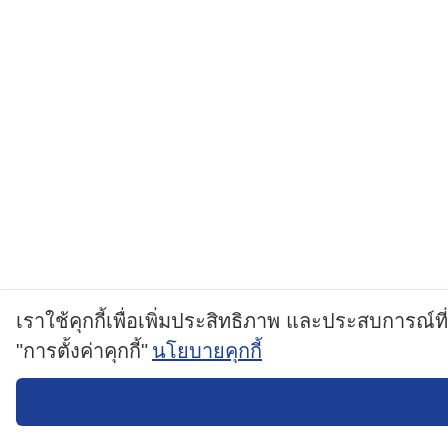
เราใช้คุกกี้เพื่อเพิ่มประสิทธิภาพ และประสบการณ์
"การตั้งค่าคุกกี้"
นโยบายคุกกี้