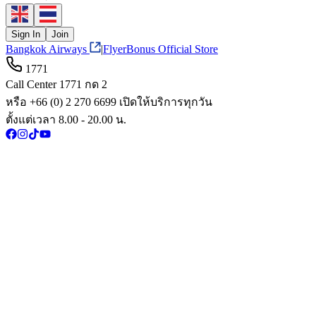
Sign In
Join
Bangkok Airways
|
FlyerBonus Official Store
1771
Call Center 1771 กด 2
หรือ +66 (0) 2 270 6699 เปิดให้บริการทุกวัน
ตั้งแต่เวลา 8.00 - 20.00 น.